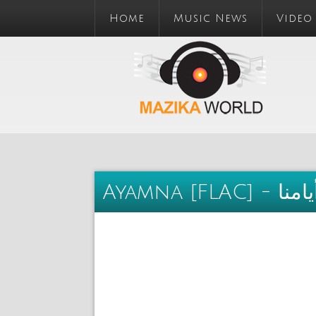
Home
Music News
Video
Ayamna